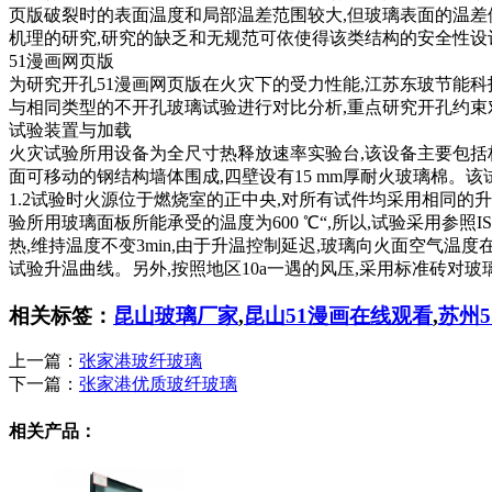
页版破裂时的表面温度和局部温差范围较大,但玻璃表面的温差依
机理的研究,研究的缺乏和无规范可依使得该类结构的安全性设计严
51漫画网页版
为研究开孔51漫画网页版在火灾下的受力性能,江苏东玻节能科技
与相同类型的不开孔玻璃试验进行对比分析,重点研究开孔约束对
试验装置与加载
火灾试验所用设备为全尺寸热释放速率实验台,该设备主要包括标准燃烧室
面可移动的钢结构墙体围成,四壁设有15 mm厚耐火玻璃棉
1.2试验时火源位于燃烧室的正中央,对所有试件均采用相同的升
验所用玻璃面板所能承受的温度为600 ℃“,所以,试验采用参照I
热,维持温度不变3min,由于升温控制延迟,玻璃向火面空气温度在( 3
试验升温曲线。另外,按照地区10a一遇的风压,采用标准砖对
相关标签：
昆山玻璃厂家
,
昆山51漫画在线观看
,
苏州
上一篇：
张家港玻纤玻璃
下一篇：
张家港优质玻纤玻璃
相关产品：