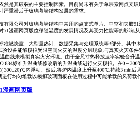
然是其破裂的主要控制因素。目前尚未有关于单层索网点支
重滞后于玻璃幕墙结构发展的需求。
有限公司对玻璃幕墙结构中常用的点支式单片、中空和夹胶
51漫画网页版位移随温度的发展情况及其受力性能等的影响,从而
、大型量热计、数据采集与处理系统等3部分。其中,标准
。该试验设备能够模拟受限空间火灾的温度分层现象,与真实火灾条件较为接
温曲线来模拟真实火灾环境。由于全尺寸热释放速率实验台升温
SO 834标准升温曲线修改后的升温曲线进行火灾模拟。在0～3
00±20)℃内浮动。然后,将炉内温度上升至400℃,持续3 mi
玻璃进行均匀堆载以模拟玻璃面板在使用过程中可能承载的风荷载作用
51漫画网页版