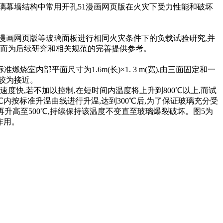
玻璃幕墙结构中常用开孔51漫画网页版在火灾下受力性能和破坏
51漫画网页版等玻璃面板进行相同火灾条件下的负载试验研究,并
为后续研究和相关规范的完善提供参考。
燃烧室内部平面尺寸为1.6m(长)×1. 3 m(宽),由三面固定和一
近。
速度快,若不加以控制,在短时间内温度将上升到800℃以上,而试
00℃内按标准升温曲线进行升温,达到300℃后,为了保证玻璃充分受
n后,再升高至500℃,持续保持该温度不变直至玻璃爆裂破坏。图5为
。